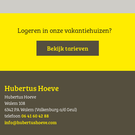
Logeren in onze vakantiehuizen?
Bekijk tarieven
Hubertus Hoeve
Hubertus Hoeve
Walem 108
6342 PA Walem (Valkenburg a/d Geul)
telefoon
06 41 60 42 88
info@hubertushoeve.com